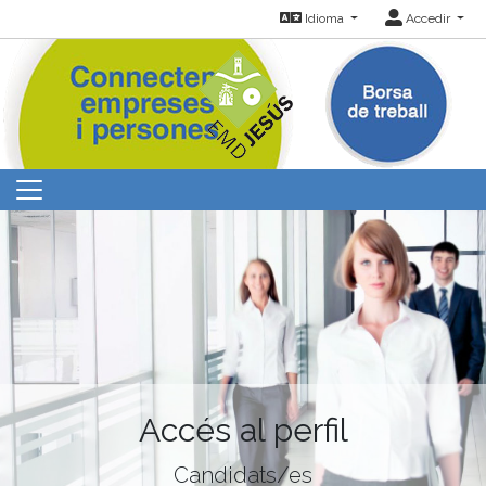
Idioma
Accedir
Accés al perfil
Candidats/es