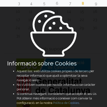
3
4
5
6
7
8
9
10
11
12
13
14
15
16
17
18
19
20
21
22
23
24
25
26
27
28
29
30
31
Amb suport de
Informació sobre Cookies
Aquest lloc web utilitza cookies pròpies i de tercers per
recopilar informació que ajudi a optimitzar la seva
navegació web.
No s'utilitzen cookies per recollir informació de caràcter
personal.
Si continua navegant, considerem que accepta el seu ús.
Pot obtenir més informació o conèixer com canviar la
configuració, en la nostra
Política de Cookies
.